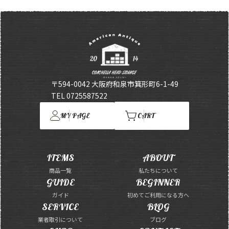
〒594-0042 大阪府和泉市箕形町6-1-49
TEL 0725587522
MY PAGE
CART
ITEMS
ABOUT
商品一覧
私たちについて
GUIDE
BEGINNER
ガイド
初めてご利用になる方へ
SERVICE
BLOG
業者取引について
ブログ