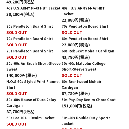
49,280円(税込)
40s U.S.ARMY M-43 HBT Jacket
40s~ U.S.ARMY M-47 HBT
38,280円(税込)
Jacket
22,880円(税込)
70s Pendleton Board Shirt
70s Pendleton Board Shirt
SOLD OUT
SOLD OUT
70s Pendleton Board Shirt
60s Pendleton Board Shirt
SOLD OUT
22,880円(税込)
70s Pendleton Board Shirt
60s RobScot Mohair Cardigan
SOLD OUT
43,780円(税込)
50s-60s Air Brush Short-Sleeve
50s-60s Malcolm College
Sweat
Short-Sleeve Sweat
140,800円(税込)
SOLD OUT
N.O.S 60s Styled Print Flannel
60s Brentwood Mohair
Shirt
Cardigan
SOLD OUT
87,780円(税込)
50s-60s House of Duro 2play
50s Pay-Day Denim Chore Coat
Cardigan
151,800円(税込)
87,780円(税込)
60s Lee 101-J Denim Jacket
30s-40s Double Duty Sports
SOLD OUT
Jacket