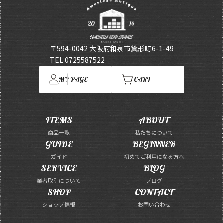
〒594-0042 大阪府和泉市箕形町6-1-49
TEL 0725587522
MY PAGE
CART
ITEMS
ABOUT
商品一覧
私たちについて
GUIDE
BEGINNER
ガイド
初めてご利用になる方へ
SERVICE
BLOG
業者取引について
ブログ
SHOP
CONTACT
ショップ情報
お問い合わせ