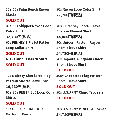
50s-60s Palm Beach Rayon
50s Rayon Loop Color Shirt
Slacks
27,280円(税込)
SOLD OUT
40s-50s Skipper Rayon Loop
70s JCPenney Short-Sleeve
Color Shirt
Custom Flannel Shirt
32,780円(税込)
14,080円(税込)
60s PENNEY'S Pistol Pattern
50s Unicorn Pattern Rayon
Loop Collar Shirt
Short-Sleeve Shirt
SOLD OUT
54,780円(税込)
60s~ Campus Beach Shirt
50s Imperial Gingham Check
SOLD OUT
Short-Sleeve Shirt
SOLD OUT
70s Majesty Checkered Flag
50s~ Checkered Flag Pattern
Pattern Short-Sleeve Shirt
Short-Sleeve Shirt
16,280円(税込)
SOLD OUT
60s-70s KENTFIELD Loop Collar
50s U.S.ARMY Chino Trousers
Shirts
SOLD OUT
SOLD OUT
50s U.S. AIR FORCE USAF
40s U.S.ARMY M-41 HBT Jacket
Mechanic Pants
54,780円(税込)