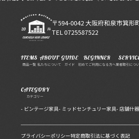
〒594-0042 大阪府和泉市箕形町6
TEL 0725587522
ITEMS
ABOUT
GUIDE
BEGINNER
SERVIC
商品一覧
私たちについて
ガイド
初めてご利用になる方へ
業者取引につ
CATEGORY
カテゴリー
- ビンテージ家具
- ミッドセンチュリー家具
- 店舗什
プライバシーポリシー
特定商取引法に基づく表記