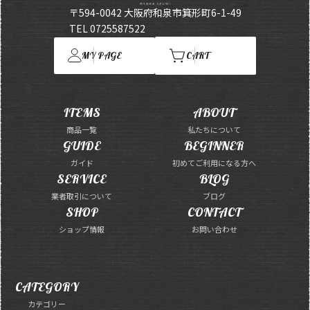
〒594-0042 大阪府和泉市箕形町6-1-49
TEL 0725587522
MY PAGE
CART
ITEMS
ABOUT
商品一覧
私たちについて
GUIDE
BEGINNER
ガイド
初めてご利用になる方へ
SERVICE
BLOG
業者取引について
ブログ
SHOP
CONTACT
ショップ情報
お問い合わせ
CATEGORY
カテゴリー