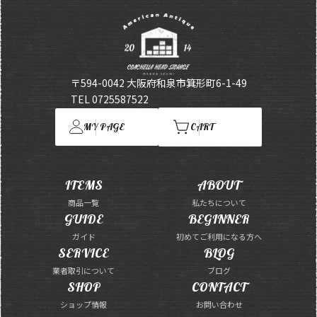
〒594-0042 大阪府和泉市箕形町6-1-49
TEL 0725587522
MY PAGE
CART
ITEMS
ABOUT
商品一覧
私たちについて
GUIDE
BEGINNER
ガイド
初めてご利用になる方へ
SERVICE
BLOG
業者取引について
ブログ
SHOP
CONTACT
ショップ情報
お問い合わせ