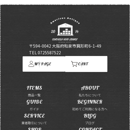
〒594-0042 大阪府和泉市箕形町6-1-49
TEL 0725587522
MY PAGE
CART
ITEMS
ABOUT
商品一覧
私たちについて
GUIDE
BEGINNER
ガイド
初めてご利用になる方へ
SERVICE
BLOG
業者取引について
ブログ
SHOP
CONTACT