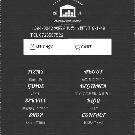
〒594-0042 大阪府和泉市箕形町6-1-49
TEL 0725587522
MY PAGE
CART
ITEMS
ABOUT
商品一覧
私たちについて
GUIDE
BEGINNER
ガイド
初めてご利用になる方へ
SERVICE
BLOG
業者取引について
ブログ
SHOP
CONTACT
ショップ情報
お問い合わせ