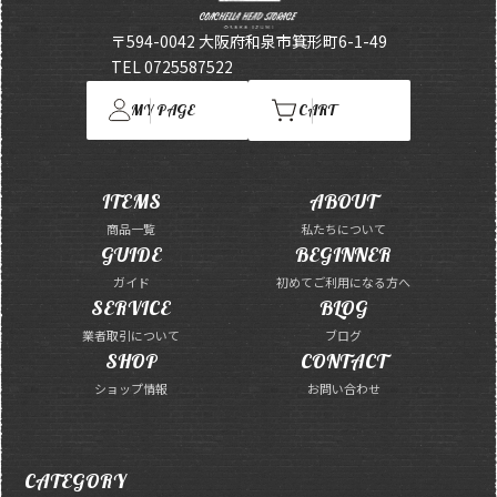
〒594-0042 大阪府和泉市箕形町6-1-49
TEL 0725587522
MY PAGE
CART
ITEMS
ABOUT
商品一覧
私たちについて
GUIDE
BEGINNER
ガイド
初めてご利用になる方へ
SERVICE
BLOG
業者取引について
ブログ
SHOP
CONTACT
ショップ情報
お問い合わせ
CATEGORY