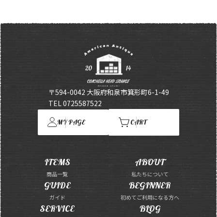
〒594-0042 大阪府和泉市箕形町6-1-49
TEL 0725587522
MY PAGE
CART
ITEMS
ABOUT
商品一覧
私たちについて
GUIDE
BEGINNER
ガイド
初めてご利用になる方へ
SERVICE
BLOG