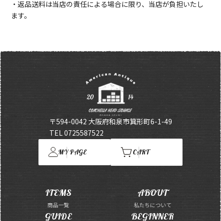
・返品送料は当店の責任による場合に限り、当店が負担いたし
ます。
〒594-0042 大阪府和泉市箕形町6-1-49
TEL 0725587522
MY PAGE
CART
ITEMS
ABOUT
商品一覧
私たちについて
GUIDE
BEGINNER