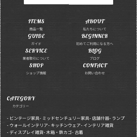
ITEMS
ABOUT
商品一覧
私たちについて
GUIDE
BEGINNER
ガイド
初めてご利用になる方へ
SERVICE
BLOG
業者取引について
ブログ
SHOP
CONTACT
ショップ情報
お問い合わせ
CATEGORY
カテゴリー
- ビンテージ家具
- ミッドセンチュリー家具
- 店舗什器
- ランプ
- ウォールインテリア
- キッチンウェア
- インテリア雑貨
- ディスプレイ雑貨
- 木箱・鉄カゴ
- 古着