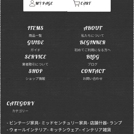
MY PAGE
CART
ITEMS
ABOUT
商品一覧
私たちについて
GUIDE
BEGINNER
ガイド
初めてご利用になる方へ
SERVICE
BLOG
業者取引について
ブログ
SHOP
CONTACT
ショップ情報
お問い合わせ
CATEGORY
カテゴリー
- ビンテージ家具
- ミッドセンチュリー家具
- 店舗什器
- ランプ
- ウォールインテリア
- キッチンウェア
- インテリア雑貨