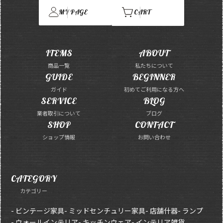
MY PAGE
CART
ITEMS
ABOUT
商品一覧
私たちについて
GUIDE
BEGINNER
ガイド
初めてご利用になる方へ
SERVICE
BLOG
業者取引について
ブログ
SHOP
CONTACT
ショップ情報
お問い合わせ
CATEGORY
カテゴリー
- ビンテージ家具
- ミッドセンチュリー家具
- 店舗什器
- ランプ
- ウォールインテリア
- キッチンウェア
- インテリア雑貨