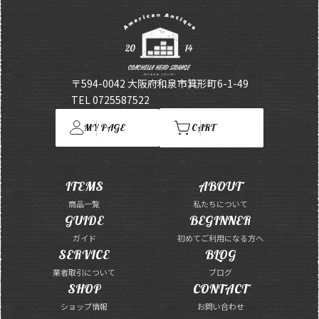
〒594-0042 大阪府和泉市箕形町6-1-49
TEL 0725587522
MY PAGE
CART
ITEMS
ABOUT
商品一覧
私たちについて
GUIDE
BEGINNER
ガイド
初めてご利用になる方へ
SERVICE
BLOG
業者取引について
ブログ
SHOP
CONTACT
ショップ情報
お問い合わせ