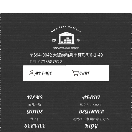
〒594-0042 大阪府和泉市箕形町6-1-49
TEL 0725587522
MY PAGE
CART
ITEMS
ABOUT
商品一覧
私たちについて
GUIDE
BEGINNER
ガイド
初めてご利用になる方へ
SERVICE
BLOG