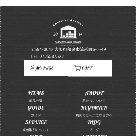
〒594-0042 大阪府和泉市箕形町6-1-49
TEL 0725587522
MY PAGE
CART
ITEMS
ABOUT
商品一覧
私たちについて
GUIDE
BEGINNER
ガイド
初めてご利用になる方へ
SERVICE
BLOG
業者取引について
ブログ