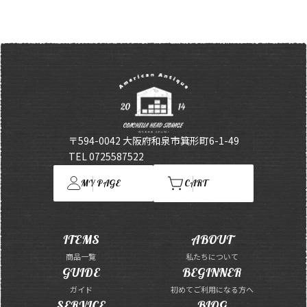
〒594-0042 大阪府和泉市箕形町6-1-49
TEL 0725587522
MY PAGE
CART
ITEMS
ABOUT
商品一覧
私たちについて
GUIDE
BEGINNER
ガイド
初めてご利用になる方へ
SERVICE
BLOG