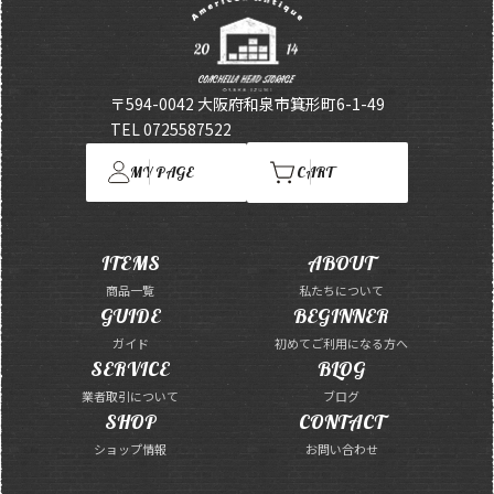
〒594-0042 大阪府和泉市箕形町6-1-49
TEL 0725587522
MY PAGE
CART
ITEMS
ABOUT
商品一覧
私たちについて
GUIDE
BEGINNER
ガイド
初めてご利用になる方へ
SERVICE
BLOG
業者取引について
ブログ
SHOP
CONTACT
ショップ情報
お問い合わせ