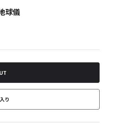
型地球儀
OUT
入り