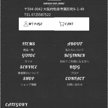
〒594-0042 大阪府和泉市箕形町6-1-49
TEL 0725587522
MY PAGE
CART
ITEMS
ABOUT
商品一覧
私たちについて
GUIDE
BEGINNER
ガイド
初めてご利用になる方へ
SERVICE
BLOG
業者取引について
ブログ
SHOP
CONTACT
ショップ情報
お問い合わせ
CATEGORY