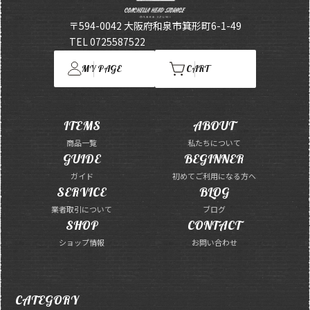
〒594-0042 大阪府和泉市箕形町6-1-49
TEL 0725587522
MY PAGE
CART
ITEMS
ABOUT
商品一覧
私たちについて
GUIDE
BEGINNER
ガイド
初めてご利用になる方へ
SERVICE
BLOG
業者取引について
ブログ
SHOP
CONTACT
ショップ情報
お問い合わせ
CATEGORY