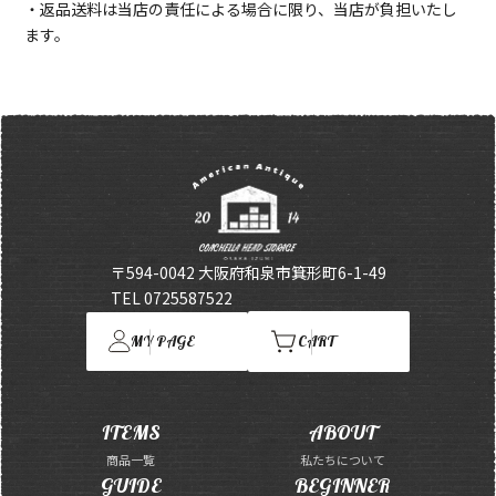
・返品送料は当店の責任による場合に限り、当店が負担いたし
ます。
〒594-0042 大阪府和泉市箕形町6-1-49
TEL 0725587522
MY PAGE
CART
ITEMS
ABOUT
商品一覧
私たちについて
GUIDE
BEGINNER