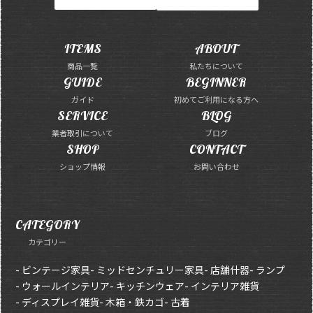
ITEMS
ABOUT
商品一覧
私たちについて
GUIDE
BEGINNER
ガイド
初めてご利用になる方へ
SERVICE
BLOG
業者取引について
ブログ
SHOP
CONTACT
ショップ情報
お問い合わせ
CATEGORY
カテゴリー
- ビンテージ家具
- ミッドセンチュリー家具
- 店舗什器
- ランプ
- ウォールインテリア
- キッチンウェア
- インテリア雑貨
- ディスプレイ雑貨
- 木箱・鉄カゴ
- 古着