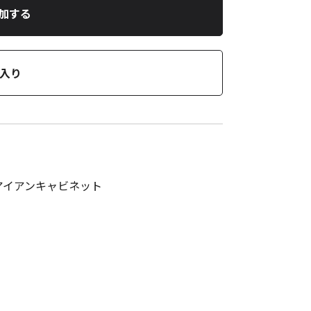
加する
入り
社製 アイアンキャビネット