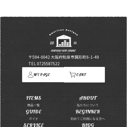
〒594-0042 大阪府和泉市箕形町6-1-49
TEL 0725587522
MY PAGE
CART
ITEMS
ABOUT
商品一覧
私たちについて
GUIDE
BEGINNER
ガイド
初めてご利用になる方へ
SERVICE
BLOG